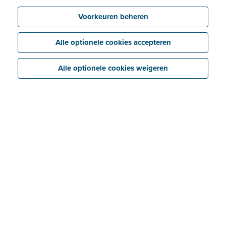
Voorkeuren beheren
Alle optionele cookies accepteren
Alle optionele cookies weigeren
Bespaar
Koppel eenvoudig je Billit-dossiers met je
boekhoudsoftware dankzij de gratis
boekhoudersaccount van Billit.