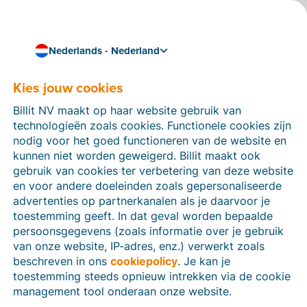
Nederlands - Nederland
Koppel Billit met je boekhoudsoftware
Koppel Billit met e-
Kies jouw cookies
Boekhouden
Billit NV maakt op haar website gebruik van
technologieën zoals cookies. Functionele cookies zijn
Koppel Billit met e-Boekhouden en importeer
nodig voor het goed functioneren van de website en
automatisch gestructureerde elektronische facturen
kunnen niet worden geweigerd. Billit maakt ook
uit Billit in e-Boekhouden. Importeer klant- en
gebruik van cookies ter verbetering van deze website
leveranciersgegevens en grootboekrekeningen via een
en voor andere doeleinden zoals gepersonaliseerde
CSV-bestand uit de boekhoudsoftware in Billit.
advertenties op partnerkanalen als je daarvoor je
toestemming geeft. In dat geval worden bepaalde
persoonsgegevens (zoals informatie over je gebruik
van onze website, IP-adres, enz.) verwerkt zoals
beschreven in ons
cookiepolicy
. Je kan je
toestemming steeds opnieuw intrekken via de cookie
management tool onderaan onze website.