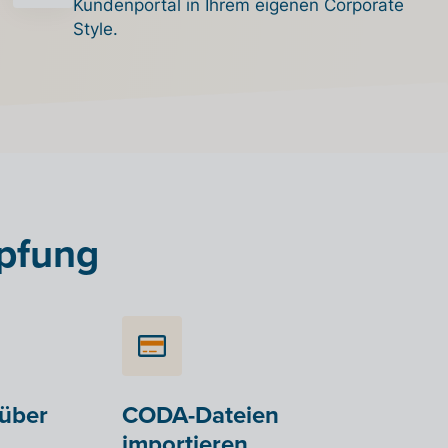
Kundenportal in Ihrem eigenen Corporate
Style.
üpfung
über
CODA-Dateien
importieren