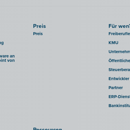
Preis
Für wen
Preis
Freiberufl
ng
KMU
Unterneh
ware an
int von
Öffentlich
Steuerbera
Entwickler
Partner
ERP-Dienst
Bankinstit
Ressourcen