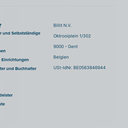
?
Billit N.V.
er und Selbstständige
Oktrooiplein 1/302
9000 - Gent
men
Belgien
e Einrichtungen
USt-IdNr. BE0563846944
ter und Buchhalter
leister
ute