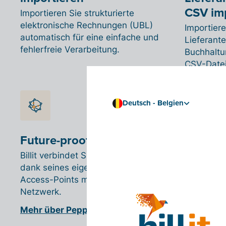
CSV im
Importieren Sie strukturierte
elektronische Rechnungen (UBL)
Importier
automatisch für eine einfache und
Lieferant
fehlerfreie Verarbeitung.
Buchhaltu
CSV-Datei i
Deutsch - Belgien
Future-proof mit Peppol
Billit verbindet Sie und Ihre Kunden
dank seines eigenen Billit Peppol-
Access-Points mit dem Peppol-
Netzwerk.
Mehr über Peppol