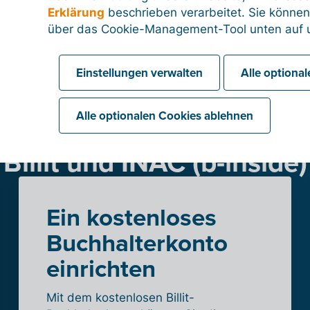
Erklärung
beschrieben verarbeitet. Sie können
über das Cookie-Management-Tool unten auf u
Einstellungen verwalten
Alle optiona
Alle optionalen Cookies ablehnen
en Sie jetzt die Integratio
Billit und INAC (b-inside)
Ein kostenloses
Buchhalterkonto
einrichten
Mit dem kostenlosen Billit-