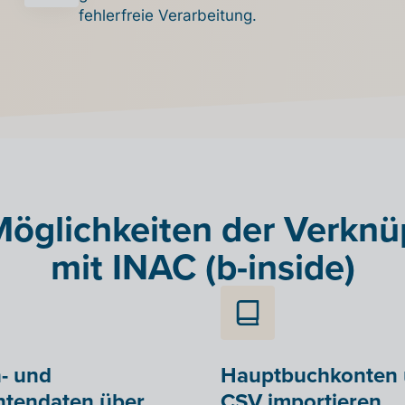
fehlerfreie Verarbeitung.
Möglichkeiten der Verkn
mit INAC (b-inside)
- und
Hauptbuchkonten 
ntendaten über
CSV importieren