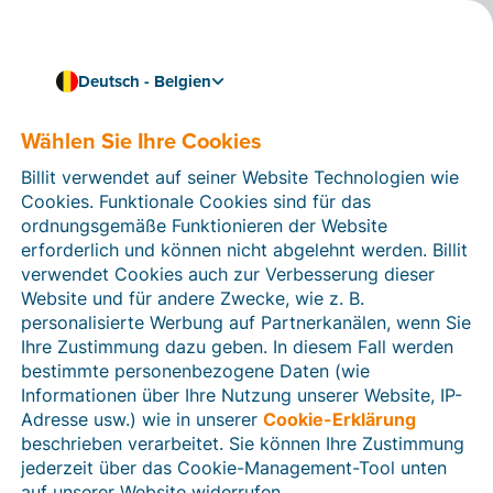
Deutsch - Belgien
Wählen Sie Ihre Cookies
Wie können wir Ihnen helfen?
Hilfeartikel
Billit verwendet auf seiner Website Technologien wie
Cookies. Funktionale Cookies sind für das
In diesem Bereich der Billit-Website finden Sie
ordnungsgemäße Funktionieren der Website
Anleitungen und Informationen zu allen Funktionen von
erforderlich und können nicht abgelehnt werden. Billit
Billit. Sie können Hilfeartikel über die Suchfunktion
verwendet Cookies auch zur Verbesserung dieser
oder über die Menüstruktur auf der linken Seite finden.
Website und für andere Zwecke, wie z. B.
personalisierte Werbung auf Partnerkanälen, wenn Sie
Suchen
Ihre Zustimmung dazu geben. In diesem Fall werden
bestimmte personenbezogene Daten (wie
Informationen über Ihre Nutzung unserer Website, IP-
Adresse usw.) wie in unserer
Cookie-Erklärung
Verifizierung der Identität
beschrieben verarbeitet. Sie können Ihre Zustimmung
jederzeit über das Cookie-Management-Tool unten
Für belgische Unternehmen
auf unserer Website widerrufen.