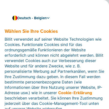
Deutsch - Belgien
Automatisieren Sie zeitraubende Aufgaben
Nutzen Sie die
Wählen Sie Ihre Cookies
Bankingschnittstelle und
Billit verwendet auf seiner Website Technologien wie
Cookies. Funktionale Cookies sind für das
behalten Sie Ihre
ordnungsgemäße Funktionieren der Website
Finanzen im Blick
erforderlich und können nicht abgelehnt werden. Billit
verwendet Cookies auch zur Verbesserung dieser
Nutzen Sie die Bankingschnittstelle und lassen Sie Billit
Website und für andere Zwecke, wie z. B.
den Zahlungsstatus ein- und ausgehender Rechnungen
personalisierte Werbung auf Partnerkanälen, wenn Sie
automatisch überprüfen. Dank des übersichtlichen
Ihre Zustimmung dazu geben. In diesem Fall werden
Dashboards behalten Sie Ihre Finanzen stets im Blick.
bestimmte personenbezogene Daten (wie
Lassen Sie sich automatisch informieren, wenn
Informationen über Ihre Nutzung unserer Website, IP-
Rechnungen überfällig sind. Auch
Adresse usw.) wie in unserer
Cookie-Erklärung
Zahlungserinnerungen lassen sich automatisch an die
beschrieben verarbeitet. Sie können Ihre Zustimmung
betreffenden Kunden senden.
jederzeit über das Cookie-Management-Tool unten
auf unserer Website widerrufen.