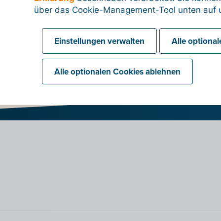
uchhalter
Unsere Brosch
über das Cookie-Management-Tool unten auf u
Einstellungen verwalten
Alle optiona
llit Access Point
Unsere Brosch
Alle optionalen Cookies ablehnen