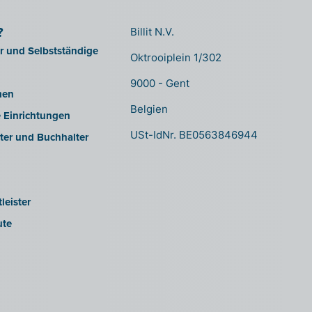
?
Billit N.V.
er und Selbstständige
Oktrooiplein 1/302
9000 - Gent
men
Belgien
e Einrichtungen
USt-IdNr. BE0563846944
ter und Buchhalter
leister
ute