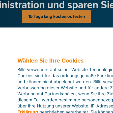
nistration und sparen Sie
15 Tage lang kostenlos testen
Wählen Sie Ihre Cookies
Broschüren-Übersicht
Billit verwendet auf seiner Website Technologi
PDF
Cookies sind für das ordnungsgemäße Funktion
und können nicht abgelehnt werden. Billit ver
Verbesserung dieser Website und für andere Zw
Werbung auf Partnerkanälen, wenn Sie Ihre Z
Unternehmer
Unsere Brosch
diesem Fall werden bestimmte personenbezog
über Ihre Nutzung unserer Website, IP-Adresse
Erklärung
beschrieben verarbeitet. Sie können