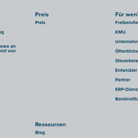
Preis
Für wen
Preis
Freiberufl
ng
KMU
Unterneh
ware an
int von
Öffentlich
Steuerbera
Entwickler
Partner
ERP-Dienst
Bankinstit
Ressourcen
Blog