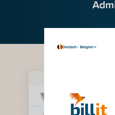
Admi
Deutsch - Belgien
Name
Broschüre 