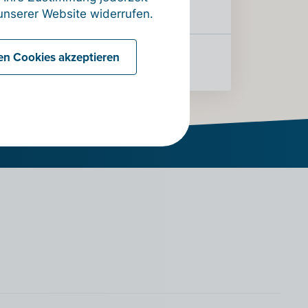
üre herunterladen
nserer Website widerrufen.
len Cookies akzeptieren
üre herunterladen