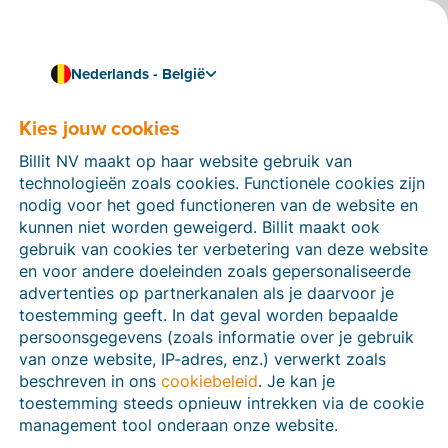
Nederlands - België
Bouw zelf een integratie met Billit
Billit voor ontwikkelaars
Kies jouw cookies
Als externe developer kan je ook aan de slag met
Billit NV maakt op haar website gebruik van
Billit. Wil je een integratie bouwen tussen jouw
technologieën zoals cookies. Functionele cookies zijn
applicatie en Billit, dan kan je aan de slag met onze
nodig voor het goed functioneren van de website en
documentatie, bibliotheek en voorbeeldcode.
kunnen niet worden geweigerd. Billit maakt ook
gebruik van cookies ter verbetering van deze website
Bekijk de documentatie
en voor andere doeleinden zoals gepersonaliseerde
advertenties op partnerkanalen als je daarvoor je
toestemming geeft. In dat geval worden bepaalde
persoonsgegevens (zoals informatie over je gebruik
van onze website, IP-adres, enz.) verwerkt zoals
beschreven in ons
cookiebeleid
. Je kan je
toestemming steeds opnieuw intrekken via de cookie
management tool onderaan onze website.