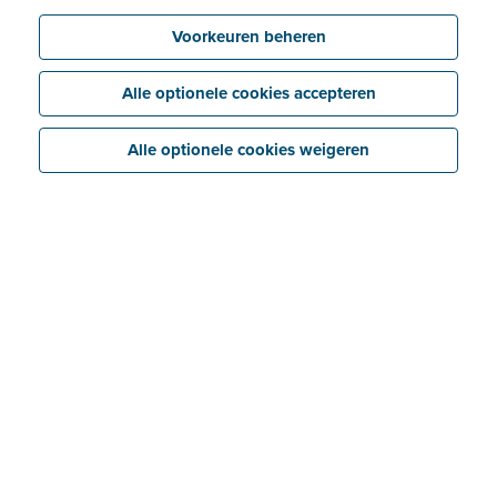
Voorkeuren beheren
Alle optionele cookies accepteren
Alle optionele cookies weigeren
Documentatie
Documentatie
Blader door alle informatie die je nodig hebt om
te integreren met Billit: Vind meer info over hoe