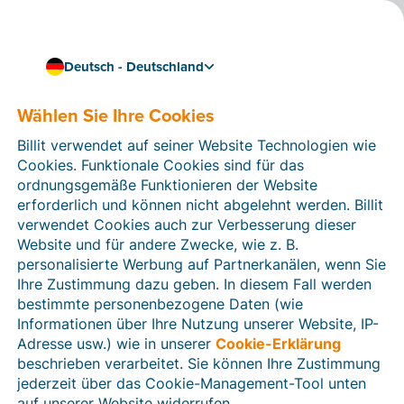
Deutsch - Deutschland
Billit mit Mollie verknüpfen
Lassen Sie Ihre Kunden
Wählen Sie Ihre Cookies
Ihre Rechnungen einfach
Billit verwendet auf seiner Website Technologien wie
Cookies. Funktionale Cookies sind für das
mit QR-Codes von Mollie
ordnungsgemäße Funktionieren der Website
bezahlen
erforderlich und können nicht abgelehnt werden. Billit
verwendet Cookies auch zur Verbesserung dieser
Verknüpfen Sie Billit mit dem Online-
Website und für andere Zwecke, wie z. B.
Zahlungsdienstleister
Mollie
und fügen Sie
personalisierte Werbung auf Partnerkanälen, wenn Sie
automatisch QR-Codes auf Ihren Rechnungen ein.
Ihre Zustimmung dazu geben. In diesem Fall werden
Kunden, die diese Codes mit ihrem Smartphone
bestimmte personenbezogene Daten (wie
scannen, werden zu einem
Zahlungsportal
Informationen über Ihre Nutzung unserer Website, IP-
weitergeleitet, wo sie einfach mit der
Adresse usw.) wie in unserer
Cookie-Erklärung
Zahlungsmethode ihrer Wahl bezahlen können. Auf
beschrieben verarbeitet. Sie können Ihre Zustimmung
diese Weise werden Sie Ihr Geld noch schneller
jederzeit über das Cookie-Management-Tool unten
erhalten.
auf unserer Website widerrufen.