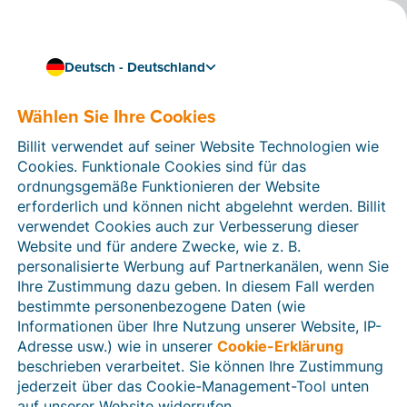
Deutsch - Deutschland
Wählen Sie Ihre Cookies
16.02.2023
Peppol-Experte Dirk
Billit verwendet auf seiner Website Technologien wie
Willekens kommt zu Billit
Cookies. Funktionale Cookies sind für das
ordnungsgemäße Funktionieren der Website
erforderlich und können nicht abgelehnt werden. Billit
Im Februar 2023 ist Dirk Willekens, eine internationale
verwendet Cookies auch zur Verbesserung dieser
Autorität, wenn es um Peppol geht, Mitglied des Billit-
Website und für andere Zwecke, wie z. B.
Teams geworden. Als Leiter der Abteilung
personalisierte Werbung auf Partnerkanälen, wenn Sie
Elektronische Fakturierung bringt er unsere Peppol-
Ihre Zustimmung dazu geben. In diesem Fall werden
Projekte auf ein ganz neues Niveau. Willekens
bestimmte personenbezogene Daten (wie
erläutert, warum er sich für Billit entschieden hat und
Informationen über Ihre Nutzung unserer Website, IP-
welche Entwicklungen er im Bereich Peppol erwartet.
Adresse usw.) wie in unserer
Cookie-Erklärung
beschrieben verarbeitet. Sie können Ihre Zustimmung
jederzeit über das Cookie-Management-Tool unten
auf unserer Website widerrufen.