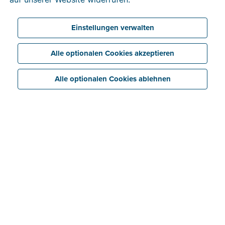
Einstellungen verwalten
Alle optionalen Cookies akzeptieren
Alle optionalen Cookies ablehnen
Wo waren Sie vorher tätig?
Ich habe zwei Jahre lang bei der BOSA (der belgischen
Peppol-Behörde) gearbeitet und mich dort in erster
Linie um Mercurius gekümmert, die zentrale Plattform
für den Versand und Empfang von Rechnungen an
bzw. durch öffentliche Einrichtungen. Danach war ich
bei GS1 Belgium & Luxembourg als EDI-Manager und