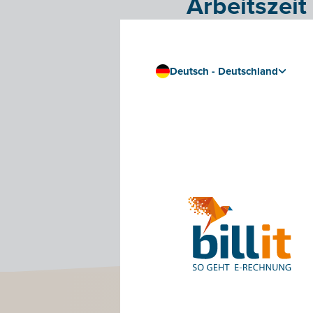
Arbeitszeit 
Besonders praktisch is
Billit-App
integriert h
Deutsch - Deutschland
der Plattform, sonder
arbeiten, ist dies sic
Haben Sie die neue Bil
Billit im App Store
Billit in Google Play