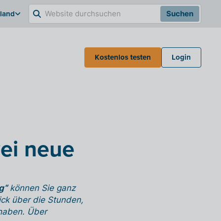
hland
Suchen
Kostenlos testen
Login
wei neue
g“
können Sie ganz
ick über die Stunden,
 haben. Über