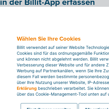
in der Billit-App erfassen
t, dass wir die Funktion „Zeiterfassung“ auch in die
aben. So können Sie Ihre Arbeitszeiten nicht nur auf
n auch
mobil
erfassen. Wenn Sie oft auswärts
herlich empfehlenswert.
Wählen Sie Ihre Cookies
lit-App noch nicht? Laden Sie sie jetzt herunter.
Billit verwendet auf seiner Website Technologi
Cookies sind für das ordnungsgemäße Funktion
und können nicht abgelehnt werden. Billit ver
Verbesserung dieser Website und für andere Zw
Werbung auf Partnerkanälen, wenn Sie Ihre Z
diesem Fall werden bestimmte personenbezog
über Ihre Nutzung unserer Website, IP-Adresse
Erklärung
beschrieben verarbeitet. Sie können
über das Cookie-Management-Tool unten auf u