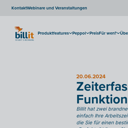
Kontakt
Webinare und Veranstaltungen
Produktfeatures
Peppol
Preis
Für wen?
Übe
20.06.2024
Zeiterfa
Funktione
Billit hat zwei brandn
einfach Ihre Arbeitsz
die Sie für einen bes