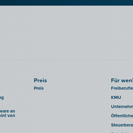
Preis
Für wen
Preis
Freiberufl
ng
KMU
Unterneh
ware an
int von
Öffentlich
Steuerbera