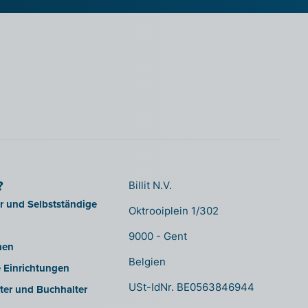
?
Billit N.V.
er und Selbstständige
Oktrooiplein 1/302
9000 - Gent
men
Belgien
e Einrichtungen
USt-IdNr. BE0563846944
ter und Buchhalter