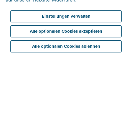
Einstellungen verwalten
Alle optionalen Cookies akzeptieren
Alle optionalen Cookies ablehnen
Vom Konzert bis zur Hochzeit, vom privaten Dinner
bis zum Empfang als Messe-Event: Joke Zwanckaert
und ihr Partner Seth Daems zaubern als Storm
Catering vorzügliche Speisen für verschiedenste
Anlässe. „In unserer Niederlassung in Gentbrugge
finden Kunden Speisen zum Mitnehmen sowie
unterschiedliche Cateringangebote“, so Joke
Zwanckaert. „Seth und ich haben das Unternehmen im
April 2021 zusammen gegründet. Davor war Seth
neben seinem Job als Koch schon einige Jahre im