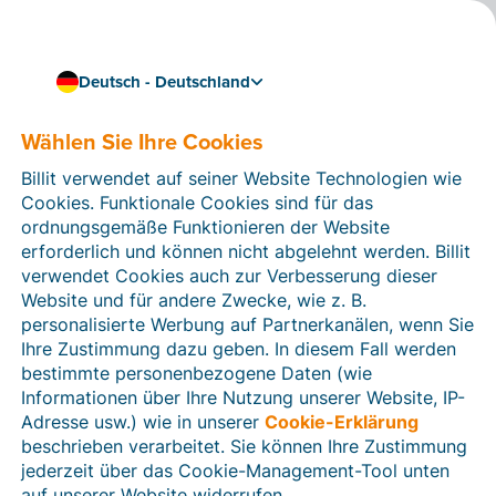
Deutsch - Deutschland
Wählen Sie Ihre Cookies
Kundenstimme
Eine zufriedene Billit-
Billit verwendet auf seiner Website Technologien wie
Kundin: Joke Zwanckaert
Cookies. Funktionale Cookies sind für das
ordnungsgemäße Funktionieren der Website
von Storm Catering
erforderlich und können nicht abgelehnt werden. Billit
verwendet Cookies auch zur Verbesserung dieser
Website und für andere Zwecke, wie z. B.
personalisierte Werbung auf Partnerkanälen, wenn Sie
Dank Billit haben wir die Idee des papierlosen
Ihre Zustimmung dazu geben. In diesem Fall werden
Büros in die Praxis umgesetzt. Kein
bestimmte personenbezogene Daten (wie
zeitraubender Papierkrieg mehr!
Informationen über Ihre Nutzung unserer Website, IP-
3 min Lesezeit
Adresse usw.) wie in unserer
Cookie-Erklärung
beschrieben verarbeitet. Sie können Ihre Zustimmung
jederzeit über das Cookie-Management-Tool unten
auf unserer Website widerrufen.