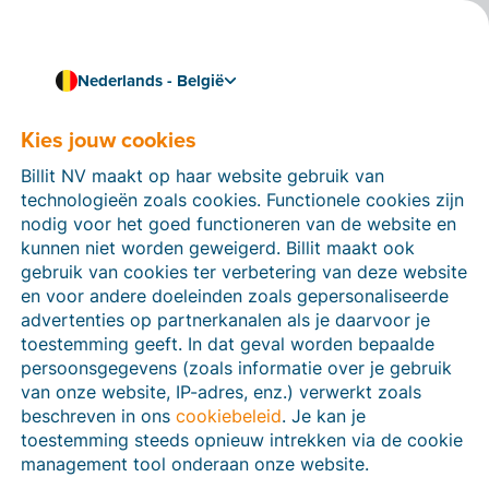
Nederlands - België
Kies jouw cookies
Klantverhaal
Een tevreden Billit-klant
Billit NV maakt op haar website gebruik van
aan het woord: Joke
technologieën zoals cookies. Functionele cookies zijn
nodig voor het goed functioneren van de website en
Zwanckaert – Storm
kunnen niet worden geweigerd. Billit maakt ook
gebruik van cookies ter verbetering van deze website
Catering
en voor andere doeleinden zoals gepersonaliseerde
advertenties op partnerkanalen als je daarvoor je
toestemming geeft. In dat geval worden bepaalde
persoonsgegevens (zoals informatie over je gebruik
Dankzij Billit slagen we erin om een paperless
van onze website, IP-adres, enz.) verwerkt zoals
office in de praktijk om te zetten. Dus geen
beschreven in ons
cookiebeleid
. Je kan je
tijdrovende papieren rompslomp meer!
toestemming steeds opnieuw intrekken via de cookie
3 min leestijd
management tool onderaan onze website.