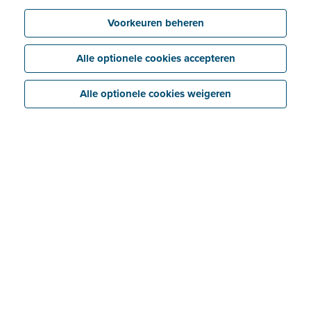
Voorkeuren beheren
Alle optionele cookies accepteren
Alle optionele cookies weigeren
Van concerten tot trouwfeesten, van privédiners tot
recepties op vakbeurzen… Met Storm Catering
toveren Joke Zwanckaert en haar partner Seth Daems
de lekkerste gerechten op tafel voor diverse
gelegenheden. “In ons atelier in Gentbrugge kunnen
klanten terecht voor verschillende take-away- en
caterformules”, zegt Joke. “In april 2021 schoten Seth
en ik samen uit de startblokken. Voordien was Seth al