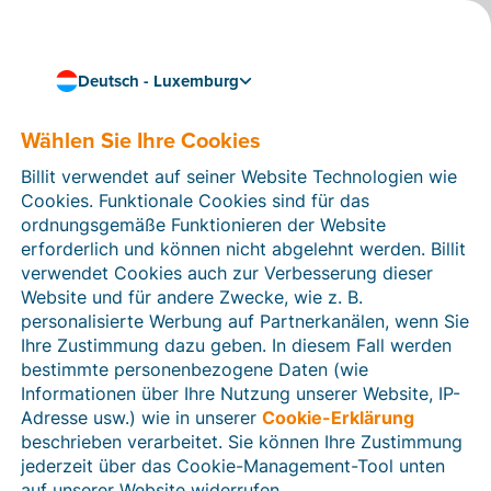
Deutsch - Luxemburg
Verbinde deine Buchhaltungssoftware mit Billit
Verknüpfe Billit mit
Wählen Sie Ihre Cookies
deiner
Billit verwendet auf seiner Website Technologien wie
Cookies. Funktionale Cookies sind für das
Buchhaltungssoftware
ordnungsgemäße Funktionieren der Website
über SFTP
erforderlich und können nicht abgelehnt werden. Billit
verwendet Cookies auch zur Verbesserung dieser
Dank der SFTP-Verbindung kannst du Billit mit
Website und für andere Zwecke, wie z. B.
Buchhaltungssoftwarepaketen verbinden, die
personalisierte Werbung auf Partnerkanälen, wenn Sie
Rechnungen aus einem sicheren Ordner auf deinem
Ihre Zustimmung dazu geben. In diesem Fall werden
(S)FTP-Server importieren. Über die Verbindung
bestimmte personenbezogene Daten (wie
importierst du zu festgelegten Zeiten (oder wann
Informationen über Ihre Nutzung unserer Website, IP-
immer du möchtest) die Akten deiner Kunden, die Billit
Adresse usw.) wie in unserer
Cookie-Erklärung
verwenden, auf deinen (S)FTP-Server. Die UBL-
beschrieben verarbeitet. Sie können Ihre Zustimmung
Rechnungen werden von deiner Buchhaltungssoftware
jederzeit über das Cookie-Management-Tool unten
korrekt eingelesen und können daher einfach in der
auf unserer Website widerrufen.