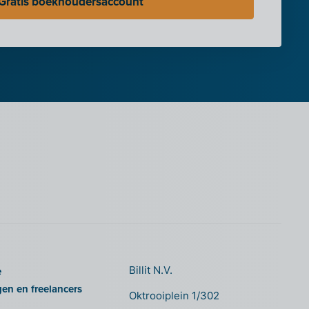
Gratis boekhoudersaccount
e
Billit N.V.
gen en freelancers
Oktrooiplein 1/302