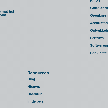
g
Kmo's
Grote ond
 met het
oint
Openbare i
Accountan
Ontwikkel
Partners
Softwarepr
Bankinstel
Resources
Blog
Nieuws
Brochure
In de pers