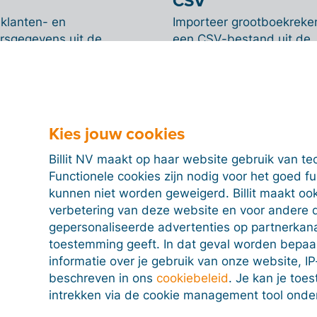
CSV
 klanten- en
Importeer grootboekreke
ersgegevens uit de
een CSV-bestand uit de
ftware in Billit via een
boekhoudsoftware in Billi
and.
Kies jouw cookies
Billit NV maakt op haar website gebruik van te
Functionele cookies zijn nodig voor het goed f
kunnen niet worden geweigerd. Billit maakt ook
verbetering van deze website en voor andere 
gepersonaliseerde advertenties op partnerkanal
toestemming geeft. In dat geval worden bepa
informatie over je gebruik van onze website, IP
beschreven in ons
cookiebeleid
. Je kan je to
intrekken via de cookie management tool onde