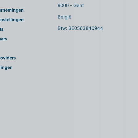
9000 - Gent
ernemingen
België
nstellingen
Btw: BE0563846944
ts
aars
oviders
lingen