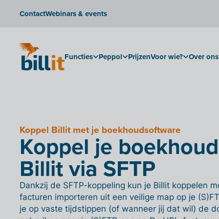
Contact
Webinars & events
Functies
Peppol
Prijzen
Voor wie?
Over ons
Koppel Billit met je boekhoudsoftware
Koppel je boekhoud
Billit via SFTP
Dankzij de SFTP-koppeling kun je Billit koppelen
facturen importeren uit een veilige map op je (S)F
je op vaste tijdstippen (of wanneer jij dat wil) de do