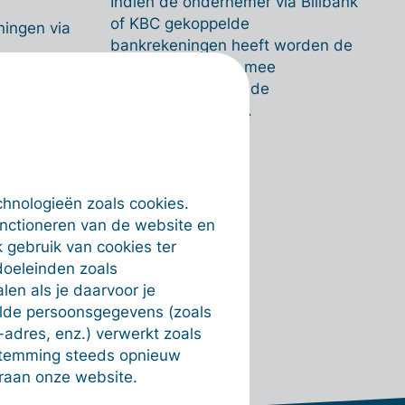
Indien de ondernemer via Billbank
of KBC gekoppelde
ningen via
bankrekeningen heeft worden de
CODA-bestanden mee
t.
geëxporteerd naar de
boekhoudsoftware.
chnologieën zoals cookies.
unctioneren van de website en
 gebruik van cookies ter
doeleinden zoals
en als je daarvoor je
alde persoonsgegevens (zoals
-adres, enz.) verwerkt zoals
estemming steeds opnieuw
raan onze website.