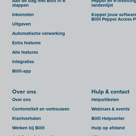
Aan de slag met Billit in 6
Peppol en e-invoicin
stappen
landenlijst
Inkomsten
Koppel jouw software
Billit Peppol Access P
Uitgaven
Automatische verwerking
Extra features
Alle features
Integraties
Billit-app
Over ons
Hulp & contact
Over ons
Helpartikelen
Conformiteit en vertrouwen
Webinars & events
Klantverhalen
Billit Helpcenter
Werken bij Billit
Hulp op afstand