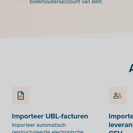
boekhoudersaccount van Billit.
Importeer UBL-facturen
Importe
leveran
Importeer automatisch
gestructureerde electronische