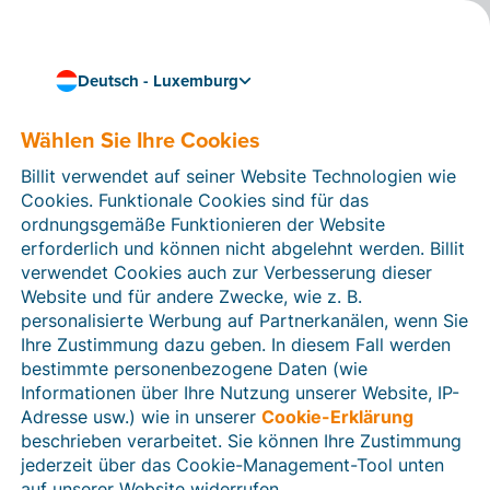
Deutsch - Luxemburg
Wählen Sie Ihre Cookies
Wie können wir Ihnen helfen?
Hilfeartikel
Billit verwendet auf seiner Website Technologien wie
Cookies. Funktionale Cookies sind für das
In diesem Bereich der Billit-Website finden Sie
ordnungsgemäße Funktionieren der Website
Anleitungen und Informationen zu allen Funktionen von
erforderlich und können nicht abgelehnt werden. Billit
Billit. Sie können Hilfeartikel über die Suchfunktion
verwendet Cookies auch zur Verbesserung dieser
oder über die Menüstruktur auf der linken Seite finden.
Website und für andere Zwecke, wie z. B.
personalisierte Werbung auf Partnerkanälen, wenn Sie
Suchen
Ihre Zustimmung dazu geben. In diesem Fall werden
bestimmte personenbezogene Daten (wie
Informationen über Ihre Nutzung unserer Website, IP-
Adresse usw.) wie in unserer
Cookie-Erklärung
Verifizierung der Identität
beschrieben verarbeitet. Sie können Ihre Zustimmung
jederzeit über das Cookie-Management-Tool unten
Für luxemburgische Unternehmen
auf unserer Website widerrufen.