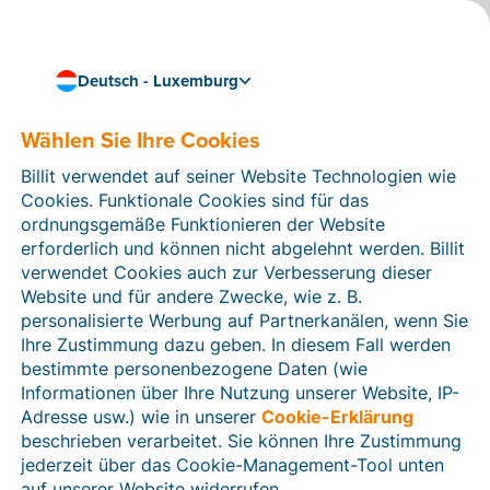
Deutsch - Luxemburg
Wählen Sie Ihre Cookies
Wie können wir Ihnen helfen?
Hilfeartikel
Billit verwendet auf seiner Website Technologien wie
Cookies. Funktionale Cookies sind für das
In diesem Bereich der Billit-Website finden Sie
ordnungsgemäße Funktionieren der Website
Anleitungen und Informationen zu allen Funktionen von
erforderlich und können nicht abgelehnt werden. Billit
Billit. Sie können Hilfeartikel über die Suchfunktion
verwendet Cookies auch zur Verbesserung dieser
oder über die Menüstruktur auf der linken Seite finden.
Website und für andere Zwecke, wie z. B.
personalisierte Werbung auf Partnerkanälen, wenn Sie
Suchen
Ihre Zustimmung dazu geben. In diesem Fall werden
bestimmte personenbezogene Daten (wie
Informationen über Ihre Nutzung unserer Website, IP-
Adresse usw.) wie in unserer
Cookie-Erklärung
Verifizierung der Identität
beschrieben verarbeitet. Sie können Ihre Zustimmung
jederzeit über das Cookie-Management-Tool unten
Für luxemburgische Unternehmen
auf unserer Website widerrufen.