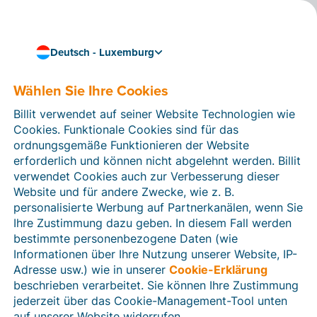
Deutsch - Luxemburg
Wählen Sie Ihre Cookies
Wie können wir Ihnen helfen?
Hilfeartikel
Billit verwendet auf seiner Website Technologien wie
Cookies. Funktionale Cookies sind für das
In diesem Bereich der Billit-Website finden Sie
ordnungsgemäße Funktionieren der Website
Anleitungen und Informationen zu allen Funktionen von
erforderlich und können nicht abgelehnt werden. Billit
Billit. Sie können Hilfeartikel über die Suchfunktion
verwendet Cookies auch zur Verbesserung dieser
oder über die Menüstruktur auf der linken Seite finden.
Website und für andere Zwecke, wie z. B.
personalisierte Werbung auf Partnerkanälen, wenn Sie
Suchen
Ihre Zustimmung dazu geben. In diesem Fall werden
bestimmte personenbezogene Daten (wie
Informationen über Ihre Nutzung unserer Website, IP-
Adresse usw.) wie in unserer
Cookie-Erklärung
Verifizierung der Identität
beschrieben verarbeitet. Sie können Ihre Zustimmung
jederzeit über das Cookie-Management-Tool unten
Für luxemburgische Unternehmen
auf unserer Website widerrufen.