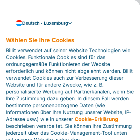
Deutsch - Luxemburg
Wählen Sie Ihre Cookies
Wie können wir Ihnen helfen?
Hilfeartikel
Billit verwendet auf seiner Website Technologien wie
Cookies. Funktionale Cookies sind für das
In diesem Bereich der Billit-Website finden Sie
ordnungsgemäße Funktionieren der Website
Anleitungen und Informationen zu allen Funktionen von
erforderlich und können nicht abgelehnt werden. Billit
Billit. Sie können Hilfeartikel über die Suchfunktion
verwendet Cookies auch zur Verbesserung dieser
oder über die Menüstruktur auf der linken Seite finden.
Website und für andere Zwecke, wie z. B.
personalisierte Werbung auf Partnerkanälen, wenn Sie
Suchen
Ihre Zustimmung dazu geben. In diesem Fall werden
bestimmte personenbezogene Daten (wie
Informationen über Ihre Nutzung unserer Website, IP-
Adresse usw.) wie in unserer
Cookie-Erklärung
Verifizierung der Identität
beschrieben verarbeitet. Sie können Ihre Zustimmung
jederzeit über das Cookie-Management-Tool unten
Für luxemburgische Unternehmen
auf unserer Website widerrufen.