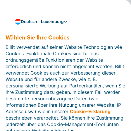
Deutsch - Luxemburg
Wählen Sie Ihre Cookies
Wie können wir Ihnen helfen?
Hilfeartikel
Billit verwendet auf seiner Website Technologien wie
Cookies. Funktionale Cookies sind für das
In diesem Bereich der Billit-Website finden Sie
ordnungsgemäße Funktionieren der Website
Anleitungen und Informationen zu allen Funktionen von
erforderlich und können nicht abgelehnt werden. Billit
Billit. Sie können Hilfeartikel über die Suchfunktion
verwendet Cookies auch zur Verbesserung dieser
oder über die Menüstruktur auf der linken Seite finden.
Website und für andere Zwecke, wie z. B.
personalisierte Werbung auf Partnerkanälen, wenn Sie
Suchen
Ihre Zustimmung dazu geben. In diesem Fall werden
bestimmte personenbezogene Daten (wie
Informationen über Ihre Nutzung unserer Website, IP-
Adresse usw.) wie in unserer
Cookie-Erklärung
Verifizierung der Identität
beschrieben verarbeitet. Sie können Ihre Zustimmung
jederzeit über das Cookie-Management-Tool unten
Für luxemburgische Unternehmen
auf unserer Website widerrufen.