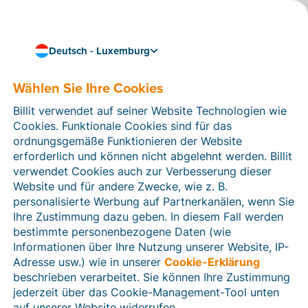
Deutsch - Luxemburg
Einfache Verknüpfung mit Ihrer vorhandenen
Software und Tools
Wählen Sie Ihre Cookies
Holen Sie mit
Billit verwendet auf seiner Website Technologien wie
Integrationen mehr aus
Cookies. Funktionale Cookies sind für das
Ihrem Paket heraus
ordnungsgemäße Funktionieren der Website
erforderlich und können nicht abgelehnt werden. Billit
verwendet Cookies auch zur Verbesserung dieser
Mit Integrationen holen Sie das Maximum aus Billit
Website und für andere Zwecke, wie z. B.
heraus. Verknüpfen Sie Ihre vorhandene Software oder
personalisierte Werbung auf Partnerkanälen, wenn Sie
fügen Sie neue Tools hinzu, damit Sie noch mehr
Ihre Zustimmung dazu geben. In diesem Fall werden
automatisieren können. Auf diese Weise werden Ihre
bestimmte personenbezogene Daten (wie
Daten automatisch synchronisiert und Sie müssen
Informationen über Ihre Nutzung unserer Website, IP-
weniger selbst tun.
Adresse usw.) wie in unserer
Cookie-Erklärung
beschrieben verarbeitet. Sie können Ihre Zustimmung
jederzeit über das Cookie-Management-Tool unten
auf unserer Website widerrufen.