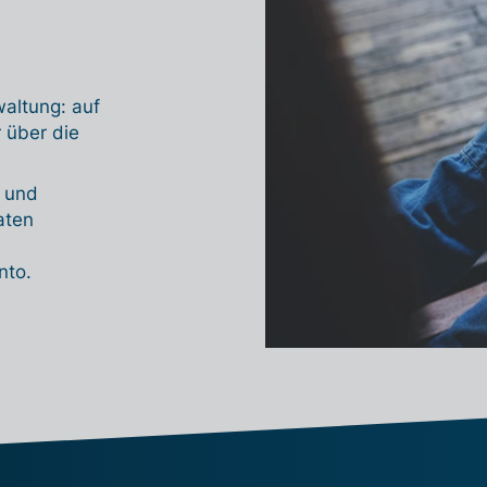
rwaltung: auf
 über die
l und
aten
nto.