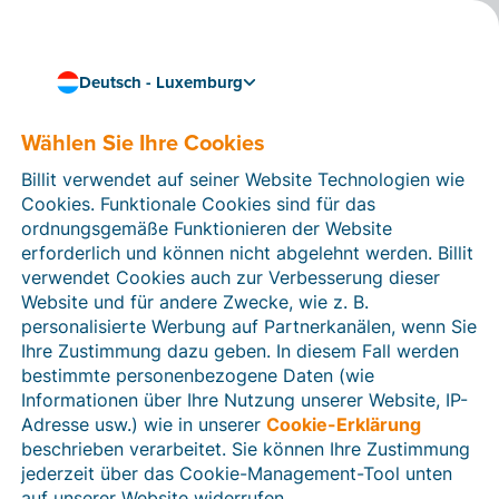
Deutsch - Luxemburg
Unsere persönliche Herangehensweise:
Webinare und
Wählen Sie Ihre Cookies
Veranstaltungen
Billit verwendet auf seiner Website Technologien wie
Cookies. Funktionale Cookies sind für das
Nehmen Sie an einem
kostenlosen
Online-Seminar.
ordnungsgemäße Funktionieren der Website
Gewinnen Sie zusammen mit einem Billit-Experten
erforderlich und können nicht abgelehnt werden. Billit
einen Überblick über die Plattform und erhalten Sie
verwendet Cookies auch zur Verbesserung dieser
hilfreiche Tipps und Tricks.
Website und für andere Zwecke, wie z. B.
personalisierte Werbung auf Partnerkanälen, wenn Sie
Jetzt anmelden
Ihre Zustimmung dazu geben. In diesem Fall werden
bestimmte personenbezogene Daten (wie
Informationen über Ihre Nutzung unserer Website, IP-
Adresse usw.) wie in unserer
Cookie-Erklärung
beschrieben verarbeitet. Sie können Ihre Zustimmung
jederzeit über das Cookie-Management-Tool unten
auf unserer Website widerrufen.