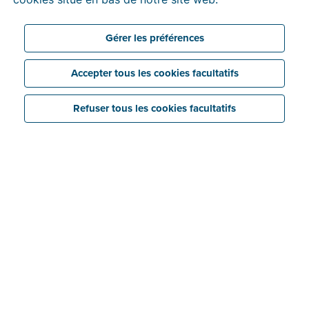
pendant 30 jours. Ensuite, vous pourrez choisir un
tarif
en fonction du nombre de factures que vous
Gérer les préférences
envoyez.
Accepter tous les cookies facultatifs
Refuser tous les cookies facultatifs