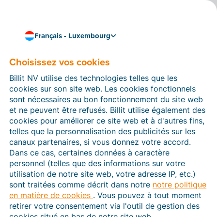
Français - Luxembourg
Travaillez de manière fluide et efficace
Liez Billit à votre
Choisissez vos cookies
boutique en ligne CCV
Billit NV utilise des technologies telles que les
cookies sur son site web. Les cookies fonctionnels
Shop
sont nécessaires au bon fonctionnement du site web
et ne peuvent être refusés. Billit utilise également des
Avec webwinkelfacturen.nl, vous pouvez facilement
cookies pour améliorer ce site web et à d'autres fins,
créer un lien entre Billit et votre
boutique en ligne
telles que la personnalisation des publicités sur les
CCV Shop
. Les commandes passées dans votre e-
canaux partenaires, si vous donnez votre accord.
shop sont donc automatiquement converties en
Dans ce cas, certaines données à caractère
factures numériques dans Billit. Une solution pratique
personnel (telles que des informations sur votre
qui vous aidera à gagner du temps, à éviter les erreurs
utilisation de notre site web, votre adresse IP, etc.)
et à partager facilement vos factures avec votre
sont traitées comme décrit dans notre
notre politique
comptable.
en matière de cookies
. Vous pouvez à tout moment
retirer votre consentement via l'outil de gestion des
Vous pouvez essayer l’association gratuitement
cookies situé en bas de notre site web.