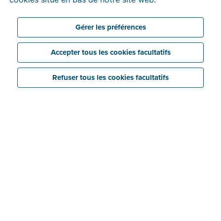
pendant 30 jours. Ensuite, vous pourrez choisir un
tarif
en fonction du nombre de factures que vous
Gérer les préférences
envoyez.
Accepter tous les cookies facultatifs
Refuser tous les cookies facultatifs