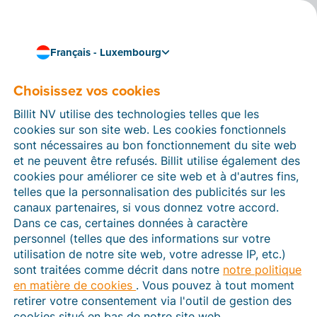
Français - Luxembourg
Travaillez de manière fluide et efficace
Liez Billit à votre
Choisissez vos cookies
boutique en ligne
Billit NV utilise des technologies telles que les
cookies sur son site web. Les cookies fonctionnels
Lightspeed eCom
sont nécessaires au bon fonctionnement du site web
et ne peuvent être refusés. Billit utilise également des
Via webwinkelfacturen.nl, vous pouvez facilement
cookies pour améliorer ce site web et à d'autres fins,
créer un lien entre Billit et votre
boutique en ligne
telles que la personnalisation des publicités sur les
Lightspeed eCom
. Les commandes passées dans
canaux partenaires, si vous donnez votre accord.
votre e-shop sont donc automatiquement converties
Dans ce cas, certaines données à caractère
en factures numériques dans Billit. Une solution
personnel (telles que des informations sur votre
pratique qui vous aidera à gagner du temps, à éviter
utilisation de notre site web, votre adresse IP, etc.)
les erreurs et à partager facilement vos factures avec
sont traitées comme décrit dans notre
notre politique
votre comptable.
en matière de cookies
. Vous pouvez à tout moment
retirer votre consentement via l'outil de gestion des
Vous pouvez essayer l’association gratuitement
cookies situé en bas de notre site web.