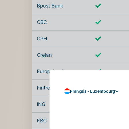
Bpost Bank
CBC
CPH
Crelan
Europabank
Fintro
Français - Luxembourg
ING
KBC