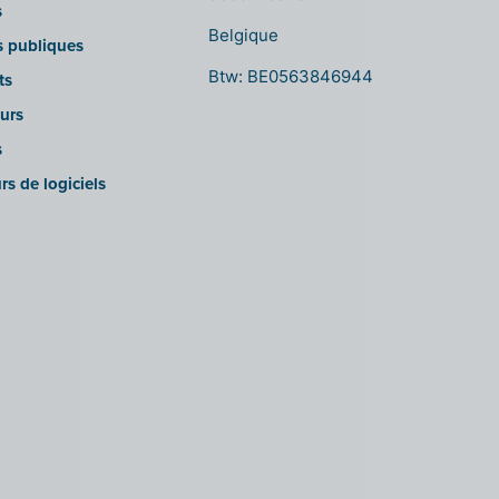
s
Belgique
ns publiques
Btw: BE0563846944
ts
urs
s
rs de logiciels