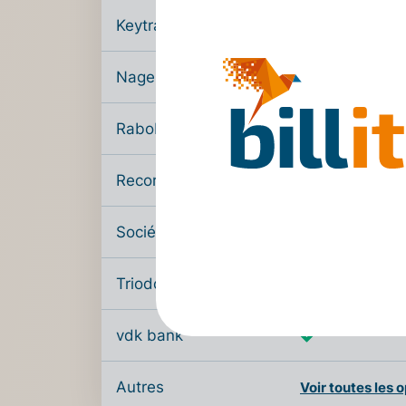
Keytrade
Nagelmaeckers
Rabobank
Recordbank
Société Générale
Triodos
vdk bank
Autres
Voir toutes les 