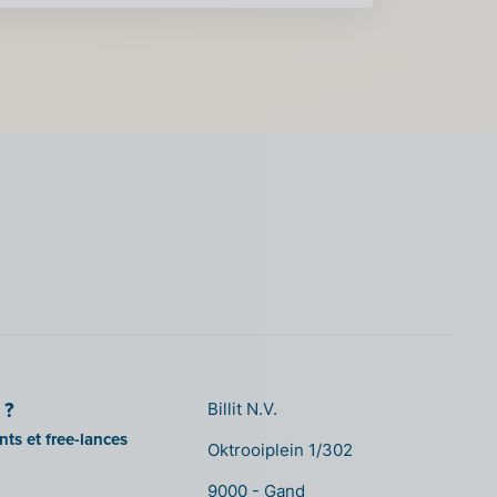
 ?
Billit N.V.
ts et free-lances
Oktrooiplein 1/302
9000 - Gand