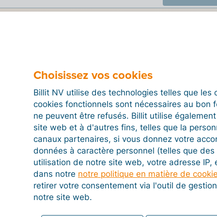
Choisissez vos cookies
Billit NV utilise des technologies telles que le
cookies fonctionnels sont nécessaires au bon 
ne peuvent être refusés. Billit utilise égalemen
site web et à d'autres fins, telles que la person
canaux partenaires, si vous donnez votre acco
données à caractère personnel (telles que des 
utilisation de notre site web, votre adresse IP,
dans notre
notre politique en matière de cooki
Tarifs
Pour qui
retirer votre consentement via l'outil de gesti
ol
Tarifs
Indépendan
notre site web.
 et de
PME