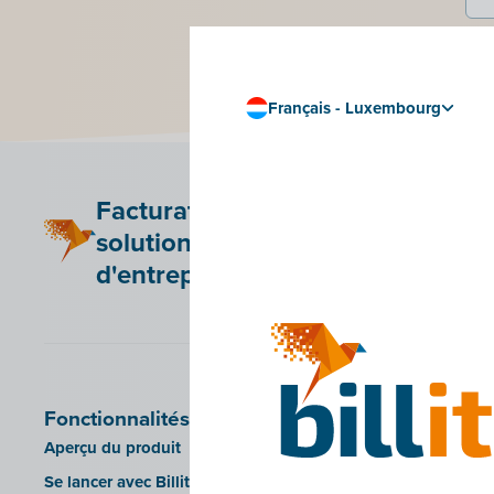
Français - Luxembourg
Facturation numérique et
solutions Peppol pour tout type
d'entreprise
Fonctionnalités
Peppol
Aperçu du produit
Plus d'infos sur Pepp
Se lancer avec Billit en 5 étapes
Liste des pays Peppol