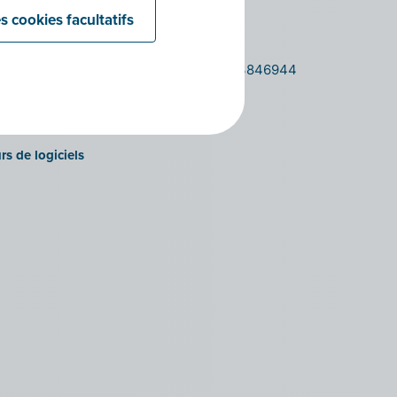
9000 - Gand
s
s cookies facultatifs
Belgique
ns publiques
Btw: BE0563846944
ts
urs
s
rs de logiciels