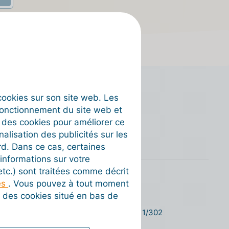
s cookies sur son site web. Les
fonctionnement du site web et
t des cookies pour améliorer ce
nalisation des publicités sur les
rd. Dans ce cas, certaines
informations sur votre
 etc.) sont traitées comme décrit
es
. Vous pouvez à tout moment
 ?
Billit N.V.
on des cookies situé en bas de
ts et free-lances
Oktrooiplein 1/302