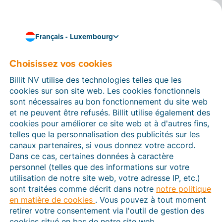
Français - Luxembourg
Choisissez vos cookies
24/09/2024
Envoyer des factures
Billit NV utilise des technologies telles que les
numériques au Mexique
cookies sur son site web. Les cookies fonctionnels
sont nécessaires au bon fonctionnement du site web
est désormais aussi
et ne peuvent être refusés. Billit utilise également des
cookies pour améliorer ce site web et à d'autres fins,
possible avec Billit
telles que la personnalisation des publicités sur les
canaux partenaires, si vous donnez votre accord.
La liste des pays où vous pouvez envoyer des factures
Dans ce cas, certaines données à caractère
grâce à Billit s'allonge encore. Notre plateforme permet
personnel (telles que des informations sur votre
en effet désormais aussi d’envoyer des factures
utilisation de notre site web, votre adresse IP, etc.)
électroniques à des entreprises, des particuliers et des
sont traitées comme décrit dans notre
notre politique
services publics au
Mexique
.
en matière de cookies
. Vous pouvez à tout moment
retirer votre consentement via l'outil de gestion des
cookies situé en bas de notre site web.