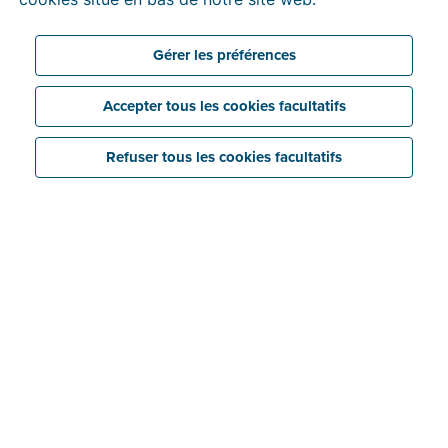
Gérer les préférences
Accepter tous les cookies facultatifs
Refuser tous les cookies facultatifs
La facturation électronique au
Mexique
Au Mexique, la facturation électronique est déjà
obligatoire depuis 2014. Le
SAT
(Servicio de
Administración Tributaria), administration fiscale