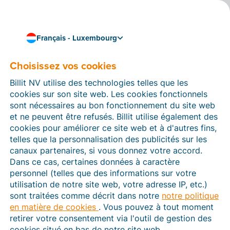
Français - Luxembourg
Choisissez vos cookies
Connaissances et compétences
Qu’est-ce que Peppol ?
Billit NV utilise des technologies telles que les
cookies sur son site web. Les cookies fonctionnels
Dans un monde numérique en pleine évolution, un
sont nécessaires au bon fonctionnement du site web
nombre sans cesse croissant d’autorités,
et ne peuvent être refusés. Billit utilise également des
d’administrations et d’entreprises ont recours à la
cookies pour améliorer ce site web et à d'autres fins,
facturation électronique (e-invoicing ou e-facturation).
telles que la personnalisation des publicités sur les
Cela signifie que les factures ne sont plus envoyées au
canaux partenaires, si vous donnez votre accord.
format papier, mais sous forme numérique. L’un des
Dans ce cas, certaines données à caractère
principaux standards européens en matière de
personnel (telles que des informations sur votre
facturation électronique s’intitule
Peppol
, qui est
utilisation de notre site web, votre adresse IP, etc.)
l’acronyme de Pan-European Public Procurement
sont traitées comme décrit dans notre
notre politique
Online. Aujourd’hui, Peppol est devenu une norme
en matière de cookies
. Vous pouvez à tout moment
internationale solide dont le champ d’action dépasse
retirer votre consentement via l'outil de gestion des
désormais le cadre de l’Europe et des pouvoirs
cookies situé en bas de notre site web.