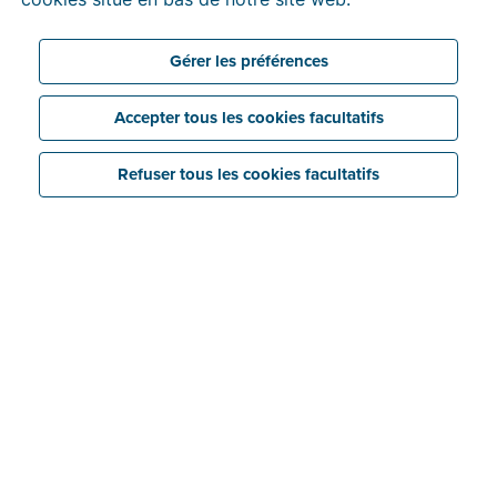
publics. Découvrez ci-après tout ce qu’il faut savoir à
propos de ce réseau.
3 min temps de lecture
Gérer les préférences
Accepter tous les cookies facultatifs
Refuser tous les cookies facultatifs