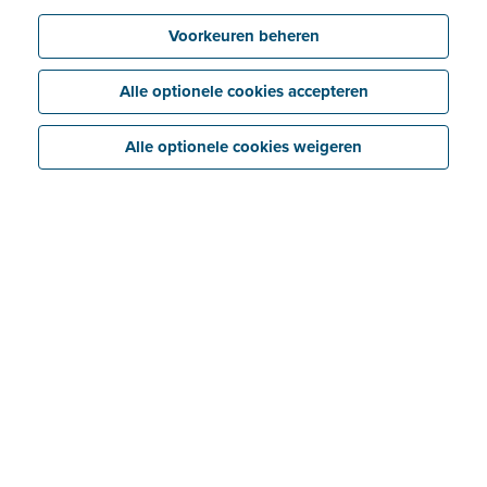
Voorkeuren beheren
Alle optionele cookies accepteren
Alle optionele cookies weigeren
Start je Peppol-registratie
Registreer je via Billit
Wat is Peppol?