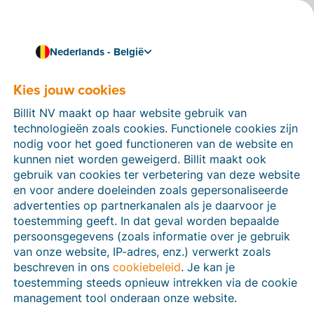
Nederlands - België
Kies jouw cookies
Kennis & vaardigheden
Peppol-registratie in
Billit NV maakt op haar website gebruik van
België: zó sluit je snel
technologieën zoals cookies. Functionele cookies zijn
nodig voor het goed functioneren van de website en
aan op het netwerk
kunnen niet worden geweigerd. Billit maakt ook
gebruik van cookies ter verbetering van deze website
Sinds 2026 wisselen bedrijven in België facturen
en voor andere doeleinden zoals gepersonaliseerde
verplicht digitaal uit via het beveiligde netwerk
advertenties op partnerkanalen als je daarvoor je
Peppol
. In deze blog leggen we je uit hoe je je bedrijf
toestemming geeft. In dat geval worden bepaalde
eenvoudig
registreert op het Peppol-netwerk
, zodat
persoonsgegevens (zoals informatie over je gebruik
ook jij wettelijk conform kan factureren.
van onze website, IP-adres, enz.) verwerkt zoals
3 min leestijd
beschreven in ons
cookiebeleid
. Je kan je
toestemming steeds opnieuw intrekken via de cookie
management tool onderaan onze website.