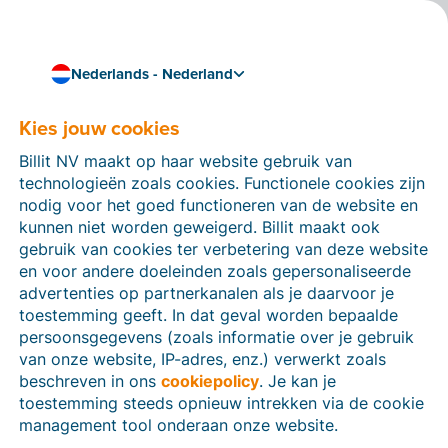
Nederlands - Nederland
Kies jouw cookies
Kennis & vaardigheden
Wat is het verschil tussen
Billit NV maakt op haar website gebruik van
boekhoudsoftware en
technologieën zoals cookies. Functionele cookies zijn
nodig voor het goed functioneren van de website en
facturatiesoftware?
kunnen niet worden geweigerd. Billit maakt ook
gebruik van cookies ter verbetering van deze website
Boekhoudsoftware en facturatiesoftware worden
en voor andere doeleinden zoals gepersonaliseerde
soms dooreen gehaald. Wat zijn nu de verschillen en
advertenties op partnerkanalen als je daarvoor je
welke heb je nodig als ondernemer?
toestemming geeft. In dat geval worden bepaalde
3 min leestijd
persoonsgegevens (zoals informatie over je gebruik
van onze website, IP-adres, enz.) verwerkt zoals
beschreven in ons
cookiepolicy
. Je kan je
toestemming steeds opnieuw intrekken via de cookie
management tool onderaan onze website.