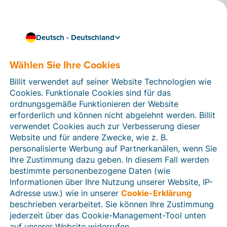
Deutsch - Deutschland
Wählen Sie Ihre Cookies
Kenntnisse & Kompetenzen
Was ist der Unterschied
Billit verwendet auf seiner Website Technologien wie
zwischen einer
Cookies. Funktionale Cookies sind für das
ordnungsgemäße Funktionieren der Website
Buchhaltungs- und einer
erforderlich und können nicht abgelehnt werden. Billit
verwendet Cookies auch zur Verbesserung dieser
Fakturierungssoftware?
Website und für andere Zwecke, wie z. B.
personalisierte Werbung auf Partnerkanälen, wenn Sie
Buchhaltungs- und Fakturierungssoftware werden oft
Ihre Zustimmung dazu geben. In diesem Fall werden
miteinander verwechselt. Wie unterscheiden sie sich
bestimmte personenbezogene Daten (wie
voneinander, und welches der beiden Produkte
Informationen über Ihre Nutzung unserer Website, IP-
brauchen Sie für Ihr Unternehmen?
Adresse usw.) wie in unserer
Cookie-Erklärung
3 min Lesezeit
beschrieben verarbeitet. Sie können Ihre Zustimmung
jederzeit über das Cookie-Management-Tool unten
auf unserer Website widerrufen.