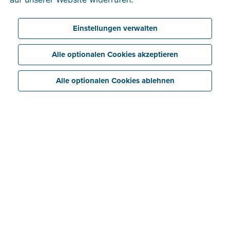
Einstellungen verwalten
Alle optionalen Cookies akzeptieren
Alle optionalen Cookies ablehnen
Egal, ob Sie erst am Anfang stehen oder bereits ein
erfolgreiches KMU leiten, immer gilt:
Unternehmerinnen und Unternehmer brauchen eine
zuverlässige Methode für ihr Finanzmanagement. Vom
Eintreiben von Forderungen vergesslicher Kunden bis
zur Erstellung der Umsatzsteuererklärung – ein
Unternehmen zu führen ist kein Pappenstiel. Auf jeden
Fall brauchen Sie sowohl eine Fakturierungs- als auch
eine Buchhaltungssoftware:
Mit einer
Fakturierungssoftware
erstellen und
versenden Sie Rechnungen auf effiziente Weise. Auch