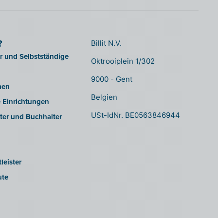
?
Billit N.V.
er und Selbstständige
Oktrooiplein 1/302
9000 - Gent
men
Belgien
e Einrichtungen
USt-IdNr. BE0563846944
ter und Buchhalter
leister
ute