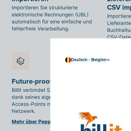
CSV im
Importieren Sie strukturierte
elektronische Rechnungen (UBL)
Importier
automatisch für eine einfache und
Lieferant
fehlerfreie Verarbeitung.
Buchhaltu
CSV-Datei i
Deutsch - Belgien
Future-proof mit Peppol
Billit verbindet Sie und Ihre Kunden
dank seines eigenen Billit Peppol-
Access-Points mit dem Peppol-
Netzwerk.
Mehr über Peppol