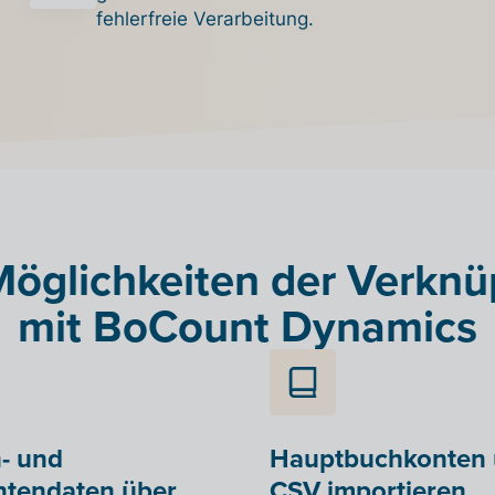
fehlerfreie Verarbeitung.
Möglichkeiten der Verkn
mit BoCount Dynamics
- und
Hauptbuchkonten 
ntendaten über
CSV importieren