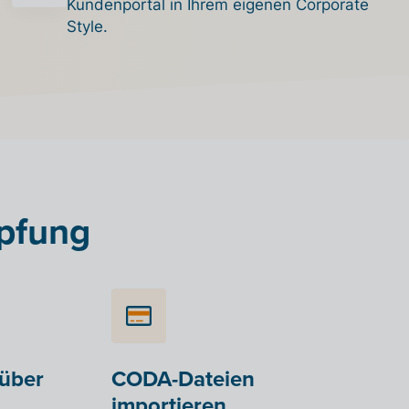
Kundenportal in Ihrem eigenen Corporate
Style.
üpfung
über
CODA-Dateien
importieren