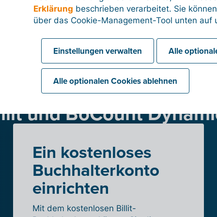
Erklärung
beschrieben verarbeitet. Sie können
über das Cookie-Management-Tool unten auf u
Einstellungen verwalten
Alle optiona
Alle optionalen Cookies ablehnen
en Sie jetzt die Integratio
illit und BoCount Dynami
Ein kostenloses
Buchhalterkonto
einrichten
Mit dem kostenlosen Billit-