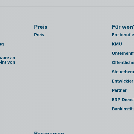
Preis
Für wen
Preis
Freiberufl
ng
KMU
Unterneh
ware an
int von
Öffentlich
Steuerbera
Entwickler
Partner
ERP-Dienst
Bankinstit
Ressourcen