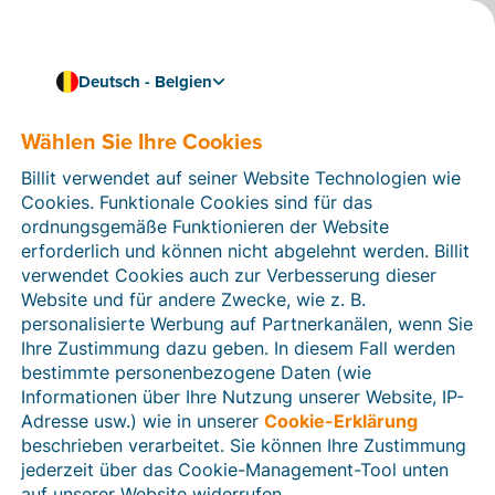
Deutsch - Belgien
Wählen Sie Ihre Cookies
Wie können wir Ihnen helfen?
Hilfeartikel
Billit verwendet auf seiner Website Technologien wie
Cookies. Funktionale Cookies sind für das
In diesem Bereich der Billit-Website finden Sie
ordnungsgemäße Funktionieren der Website
Anleitungen und Informationen zu allen Funktionen von
erforderlich und können nicht abgelehnt werden. Billit
Billit. Sie können Hilfeartikel über die Suchfunktion
verwendet Cookies auch zur Verbesserung dieser
oder über die Menüstruktur auf der linken Seite finden.
Website und für andere Zwecke, wie z. B.
personalisierte Werbung auf Partnerkanälen, wenn Sie
Suchen
Ihre Zustimmung dazu geben. In diesem Fall werden
bestimmte personenbezogene Daten (wie
Informationen über Ihre Nutzung unserer Website, IP-
Adresse usw.) wie in unserer
Cookie-Erklärung
Verifizierung der Identität
beschrieben verarbeitet. Sie können Ihre Zustimmung
jederzeit über das Cookie-Management-Tool unten
Für belgische Unternehmen
auf unserer Website widerrufen.