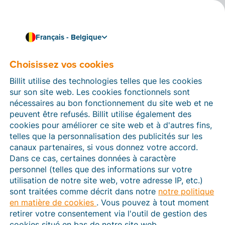
Français - Belgique
Liez Billit à votre logiciel de comptabilité
Liez Billit à BoCount
Choisissez vos cookies
Dynamics
Billit utilise des technologies telles que les cookies
sur son site web. Les cookies fonctionnels sont
Liez Billit à BoCount Dynamics et importez
nécessaires au bon fonctionnement du site web et ne
automatiquement les factures électroniques
peuvent être refusés. Billit utilise également des
structurées et les fichiers CODA depuis Billit. Importez
cookies pour améliorer ce site web et à d'autres fins,
vos données clients et fournisseurs ainsi que les
telles que la personnalisation des publicités sur les
comptes du grand livre via un fichier CSV du logiciel
canaux partenaires, si vous donnez votre accord.
de comptabilité dans Billit.
Dans ce cas, certaines données à caractère
personnel (telles que des informations sur votre
utilisation de notre site web, votre adresse IP, etc.)
sont traitées comme décrit dans notre
notre politique
en matière de cookies
. Vous pouvez à tout moment
retirer votre consentement via l'outil de gestion des
cookies situé en bas de notre site web.