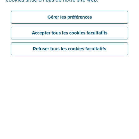
Gérer les préférences
Accepter tous les cookies facultatifs
Refuser tous les cookies facultatifs
Économisez
Liez facilement vos dossiers Billit à votre logiciel
de comptabilité grâce au compte comptable