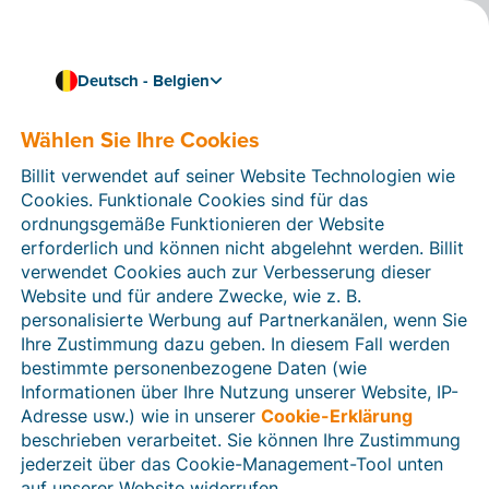
Deutsch - Belgien
Nahtlos und effizient arbeiten
Billit mit Teamleader
Wählen Sie Ihre Cookies
verknüpfen
Billit verwendet auf seiner Website Technologien wie
Cookies. Funktionale Cookies sind für das
Durch die Verknüpfung von Billit mit der CRM-
ordnungsgemäße Funktionieren der Website
Software von
Teamleader
erhalten Sie Zugriff sowohl
erforderlich und können nicht abgelehnt werden. Billit
auf ein praktisches Projektmanagement-Tool als auch
verwendet Cookies auch zur Verbesserung dieser
auf den Peppol-Access-Point von Billit.
Website und für andere Zwecke, wie z. B.
personalisierte Werbung auf Partnerkanälen, wenn Sie
Darüber hinaus können Sie Ihre gesamte Verwaltung
Ihre Zustimmung dazu geben. In diesem Fall werden
automatisieren: Dank der intelligenten Scanfunktion
bestimmte personenbezogene Daten (wie
von Billit können Sie digitale Einkaufsrechnungen und
Informationen über Ihre Nutzung unserer Website, IP-
Zahlungsbelege mit Ihren Verkaufsrechnungen von
Adresse usw.) wie in unserer
Cookie-Erklärung
Teamleader kombinieren.
beschrieben verarbeitet. Sie können Ihre Zustimmung
jederzeit über das Cookie-Management-Tool unten
auf unserer Website widerrufen.