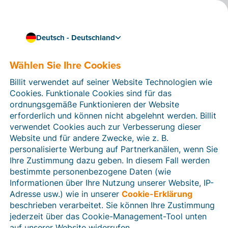
Deutsch - Deutschland
Einfach und regelkonform Rechnungen stellen mit
Peppol
Wählen Sie Ihre Cookies
E-Rechnungen in
Billit verwendet auf seiner Website Technologien wie
Luxemburg
Cookies. Funktionale Cookies sind für das
ordnungsgemäße Funktionieren der Website
Wenn Sie Rechnungen an Behörden oder andere
erforderlich und können nicht abgelehnt werden. Billit
öffentliche Einrichtungen in Luxemburg schicken
verwendet Cookies auch zur Verbesserung dieser
wollen, müssen Sie hierfür E-Rechnungen verwenden.
Website und für andere Zwecke, wie z. B.
personalisierte Werbung auf Partnerkanälen, wenn Sie
Erfahren Sie unten, wie Sie E-Rechnungen versenden
Ihre Zustimmung dazu geben. In diesem Fall werden
können, und befolgen Sie einige wenige Schritte, um
bestimmte personenbezogene Daten (wie
loszulegen.
Informationen über Ihre Nutzung unserer Website, IP-
Kostenloses Konto anlegen
Adresse usw.) wie in unserer
Cookie-Erklärung
beschrieben verarbeitet. Sie können Ihre Zustimmung
jederzeit über das Cookie-Management-Tool unten
auf unserer Website widerrufen.