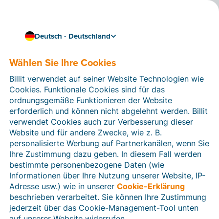
Deutsch - Deutschland
Billit mit BePaid verknüpfen
Mit einem einzigen Klick
Wählen Sie Ihre Cookies
unbezahlte Rechnungen
Billit verwendet auf seiner Website Technologien wie
Cookies. Funktionale Cookies sind für das
einfordern
ordnungsgemäße Funktionieren der Website
erforderlich und können nicht abgelehnt werden. Billit
Für einen Unternehmer, der vorankommen will, sind
verwendet Cookies auch zur Verbesserung dieser
unbezahlte Rechnungen ein Dorn im Auge. Durch die
Website und für andere Zwecke, wie z. B.
Verknüpfung von Billit mit
BePaid
können Sie mit
personalisierte Werbung auf Partnerkanälen, wenn Sie
einem einzigen Mausklick ein gütliches
Ihre Zustimmung dazu geben. In diesem Fall werden
Beitreibungsverfahren für noch offene Rechnungen
bestimmte personenbezogene Daten (wie
einleiten. Somit müssen Sie keine Zeit und Energie
Informationen über Ihre Nutzung unserer Website, IP-
mehr für schlechte Zahler aufwenden.
Adresse usw.) wie in unserer
Cookie-Erklärung
beschrieben verarbeitet. Sie können Ihre Zustimmung
jederzeit über das Cookie-Management-Tool unten
auf unserer Website widerrufen.