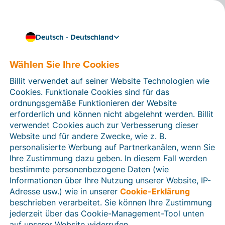
Deutsch - Deutschland
Doccle mit Billit verknüpfen
Ihre Doccle-Rechnungen
Wählen Sie Ihre Cookies
mit Billit und Ihrem
Billit verwendet auf seiner Website Technologien wie
Cookies. Funktionale Cookies sind für das
Buchhalter oder
ordnungsgemäße Funktionieren der Website
Steuerberater
erforderlich und können nicht abgelehnt werden. Billit
verwendet Cookies auch zur Verbesserung dieser
synchronisieren
Website und für andere Zwecke, wie z. B.
personalisierte Werbung auf Partnerkanälen, wenn Sie
Erhalten Sie von bestimmten Lieferanten Rechnungen
Ihre Zustimmung dazu geben. In diesem Fall werden
über
Doccle
? Dann können Sie sie ganz einfach an die
bestimmte personenbezogene Daten (wie
„Schnelleingabe“ in Billit weiterleiten lassen. Somit
Informationen über Ihre Nutzung unserer Website, IP-
haben Sie jederzeit Ihr komplettes Rechnungsarchiv in
Adresse usw.) wie in unserer
Cookie-Erklärung
der Cloud und behalten den Überblick über die
beschrieben verarbeitet. Sie können Ihre Zustimmung
finanzielle Situation Ihres Unternehmens.
jederzeit über das Cookie-Management-Tool unten
auf unserer Website widerrufen.