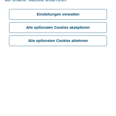
Haben Sie Billit mit dem Konto Ihres Buchhalters oder
Steuerberaters verknüpft? Dann erhalten Sie am Ende
des Quartals automatisch alle Ihre Doccle-
Einstellungen verwalten
Rechnungen.
Alle optionalen Cookies akzeptieren
Alle optionalen Cookies ablehnen