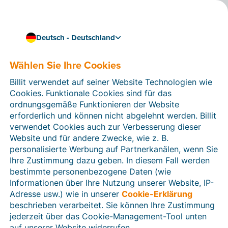
Deutsch - Deutschland
Nahtlos und effizient arbeiten
Billit mit Ihrem
Wählen Sie Ihre Cookies
Impressto-Webshop
Billit verwendet auf seiner Website Technologien wie
Cookies. Funktionale Cookies sind für das
verknüpfen
ordnungsgemäße Funktionieren der Website
erforderlich und können nicht abgelehnt werden. Billit
Erstellen Sie eine Verknüpfung zwischen Billit und
verwendet Cookies auch zur Verbesserung dieser
Impressto
und wandeln Sie die
Bestellungen in Ihrem
Website und für andere Zwecke, wie z. B.
Webshop automatisch in digitale Rechnungen in Billit
personalisierte Werbung auf Partnerkanälen, wenn Sie
um. Darüber hinaus können Sie Kundendaten,
Ihre Zustimmung dazu geben. In diesem Fall werden
Produkte, Preise, Zahlungsfristen und Bestandsdaten
bestimmte personenbezogene Daten (wie
zwischen beiden Systemen synchronisieren. Praktisch,
Informationen über Ihre Nutzung unserer Website, IP-
denn so sparen Sie Zeit, vermeiden Fehler und können
Adresse usw.) wie in unserer
Cookie-Erklärung
Ihre Daten problemlos an Ihren Buchhalter oder
beschrieben verarbeitet. Sie können Ihre Zustimmung
Steuerberater weiterleiten.
jederzeit über das Cookie-Management-Tool unten
auf unserer Website widerrufen.