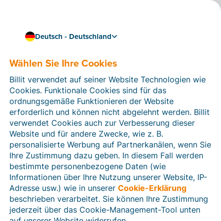
Deutsch - Deutschland
Billit mit Unpaid verknüpfen
Unbezahlte Rechnungen
Wählen Sie Ihre Cookies
mit dem digitalen
Billit verwendet auf seiner Website Technologien wie
Cookies. Funktionale Cookies sind für das
Gerichtsvollzieher
ordnungsgemäße Funktionieren der Website
Unpaid einfordern
erforderlich und können nicht abgelehnt werden. Billit
verwendet Cookies auch zur Verbesserung dieser
Für einen Unternehmer, der vorankommen will, sind
Website und für andere Zwecke, wie z. B.
unbezahlte Rechnungen ein Dorn im Auge. Durch die
personalisierte Werbung auf Partnerkanälen, wenn Sie
Verknüpfung von Billit mit
Unpaid
können Sie ein
Ihre Zustimmung dazu geben. In diesem Fall werden
digitales Verfahren
für die Einforderung offener
bestimmte personenbezogene Daten (wie
Rechnungen einleiten. Dabei werden die erforderlichen
Informationen über Ihre Nutzung unserer Website, IP-
Daten aus Ihrer Rechnung automatisch in Billit
Adresse usw.) wie in unserer
Cookie-Erklärung
eingegeben.
beschrieben verarbeitet. Sie können Ihre Zustimmung
jederzeit über das Cookie-Management-Tool unten
Für jeden Vorgang zahlen Sie einen
Vorschuss
an
auf unserer Website widerrufen.