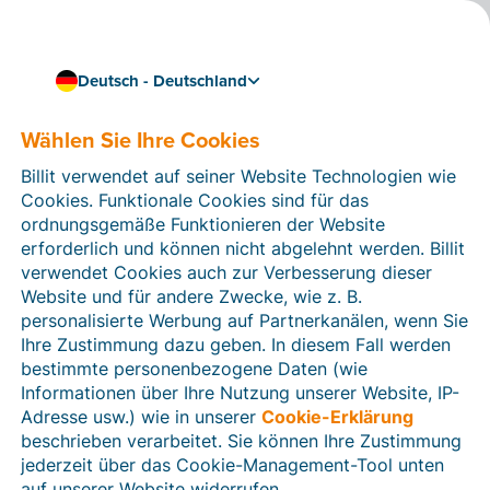
Deutsch - Deutschland
Wählen Sie Ihre Cookies
Kenntnisse & Kompetenzen
Prozessoptimierung für
Billit verwendet auf seiner Website Technologien wie
KMU leicht gemacht
Cookies. Funktionale Cookies sind für das
ordnungsgemäße Funktionieren der Website
erforderlich und können nicht abgelehnt werden. Billit
Prozesse effizient optimieren: Methoden für bessere
verwendet Cookies auch zur Verbesserung dieser
Arbeitsabläufe und Geschäftsprozesse im KMU-Alltag. Jetzt mehr
Website und für andere Zwecke, wie z. B.
erfahren!
personalisierte Werbung auf Partnerkanälen, wenn Sie
8 min Lesezeit
Ihre Zustimmung dazu geben. In diesem Fall werden
bestimmte personenbezogene Daten (wie
Informationen über Ihre Nutzung unserer Website, IP-
Adresse usw.) wie in unserer
Cookie-Erklärung
beschrieben verarbeitet. Sie können Ihre Zustimmung
jederzeit über das Cookie-Management-Tool unten
auf unserer Website widerrufen.