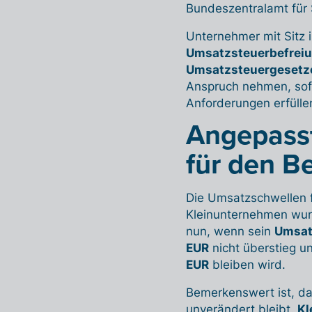
Bundeszentralamt für 
Unternehmer mit Sitz 
Umsatzsteuerbefreiu
Umsatzsteuergesetz
Anspruch nehmen, sofe
Anforderungen erfülle
Angepass
für den B
Die Umsatzschwellen f
Kleinunternehmen wurd
nun, wenn sein
Umsat
EUR
nicht überstieg u
EUR
bleiben wird.
Bemerkenswert ist, d
unverändert bleibt.
Kl