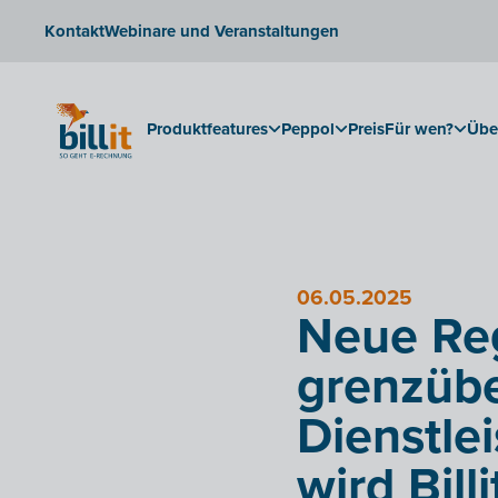
Kontakt
Webinare und Veranstaltungen
Produktfeatures
Peppol
Preis
Für wen?
Übe
06.05.2025
Neue Reg
grenzübe
Dienstle
wird Bill