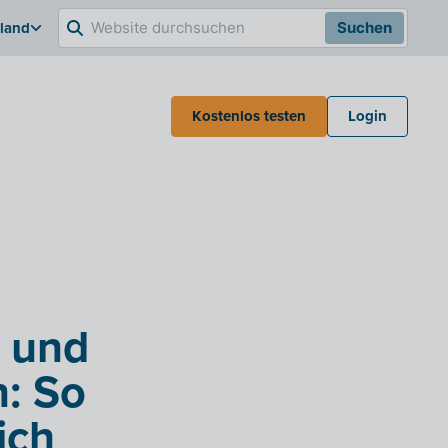
hland
Suchen
Kostenlos testen
Login
 und
: So
ich