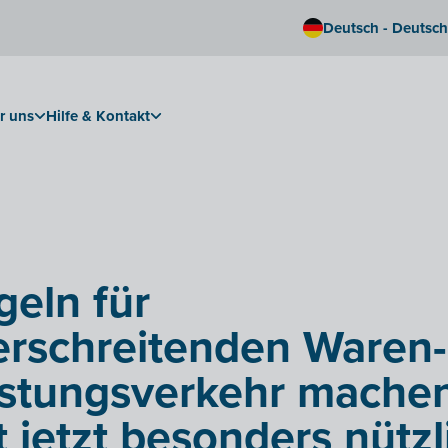
Deutsch - Deutsc
r uns
Hilfe & Kontakt
eln für
rschreitenden Waren-
istungsverkehr machen
it jetzt besonders nützl