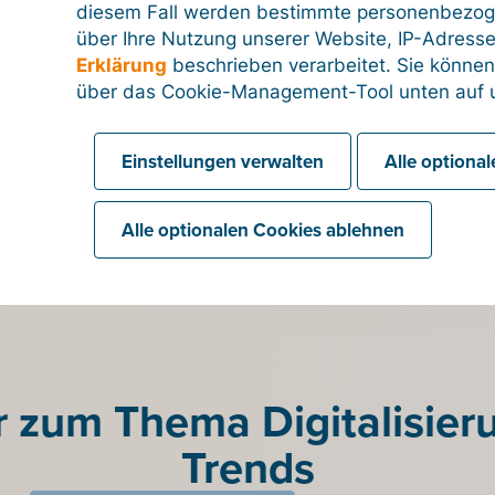
die Wahrnehmung oder den Verzicht auf die
diesem Fall werden bestimmte personenbezog
ung zu treffen.
über Ihre Nutzung unserer Website, IP-Adresse
Erklärung
beschrieben verarbeitet. Sie können
hnungsstellung mit Billit werden nicht nur
über das Cookie-Management-Tool unten auf u
vereinfacht, sondern man gewährleistet auch die
len rechtlichen Anforderungen - ein entscheidender
hmend komplexen steuerlichen Umfeld.
Einstellungen verwalten
Alle optiona
Alle optionalen Cookies ablehnen
 zum Thema Digitalisier
Trends