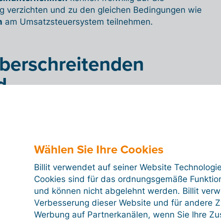
g verzichten und zu den gleichen Bedingungen wie
n
am Umsatzsteuersystem teilnehmen.
berschreitenden
d
tungsverkehr ist Billit
hilfreich
Wählen Sie Ihre Cookies
 steuerlichen Bestimmungen für
KMU
ist
Billit
als E-
rs empfehlenswert. Billit unterstützt dabei, die
Billit verwendet auf seiner Website Technologi
ngen der
grenzüberschreitenden
Cookies sind für das ordnungsgemäße Funktion
gen korrekt umzusetzen und das besondere
und können nicht abgelehnt werden. Billit ver
§ 19a UStG einzuhalten. Die Software passt sich
Verbesserung dieser Website und für andere Zw
uen Umsatzschwellen an und hilft Ihnen, fundierte
Werbung auf Partnerkanälen, wenn Sie Ihre Z