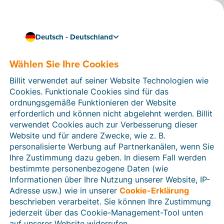
Deutsch - Deutschland
HR-Direktor & Direktor Kundenerfolg
Über Sarah
Wählen Sie Ihre Cookies
Sarah vereint bei Billit die Funktionen der HR-
Billit verwendet auf seiner Website Technologien wie
Direktorin und der Direktorin für Kundenerfolg.
Cookies. Funktionale Cookies sind für das
Dadurch kennt sie sich nicht nur bestens mit
ordnungsgemäße Funktionieren der Website
Rekrutierung und Personalmanagement aus, sondern
erforderlich und können nicht abgelehnt werden. Billit
beherrscht auch unsere Software mit all ihren
verwendet Cookies auch zur Verbesserung dieser
Funktionen und Möglichkeiten wie aus dem Effeff.
Website und für andere Zwecke, wie z. B.
personalisierte Werbung auf Partnerkanälen, wenn Sie
Ihre Zustimmung dazu geben. In diesem Fall werden
bestimmte personenbezogene Daten (wie
Informationen über Ihre Nutzung unserer Website, IP-
Adresse usw.) wie in unserer
Cookie-Erklärung
beschrieben verarbeitet. Sie können Ihre Zustimmung
jederzeit über das Cookie-Management-Tool unten
auf unserer Website widerrufen.