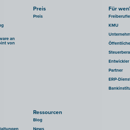
Preis
Für wen
Preis
Freiberufl
ng
KMU
Unterneh
ware an
int von
Öffentlich
Steuerbera
Entwickler
Partner
ERP-Dienst
Bankinstit
Ressourcen
Blog
taltungen
News