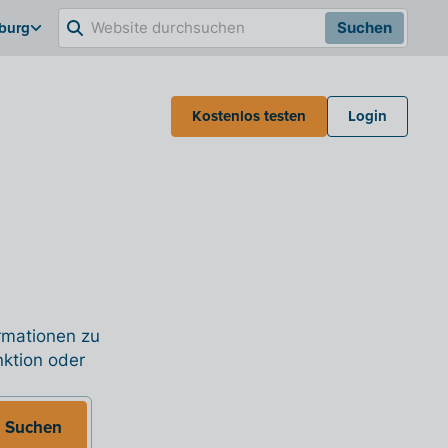
burg
Suchen
Kostenlos testen
Login
ormationen zu
nktion oder
Suchen