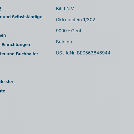
?
Billit N.V.
er und Selbstständige
Oktrooiplein 1/302
9000 - Gent
men
Belgien
e Einrichtungen
USt-IdNr. BE0563846944
ter und Buchhalter
leister
ute