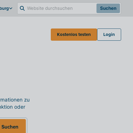
burg
Suchen
Kostenlos testen
Login
ormationen zu
nktion oder
Suchen