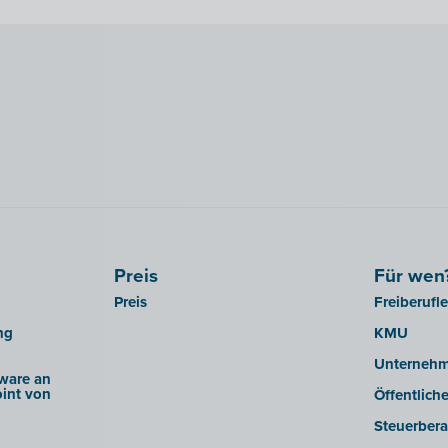
Preis
Für wen
Preis
Freiberufl
ng
KMU
Unterneh
ware an
int von
Öffentlich
Steuerbera