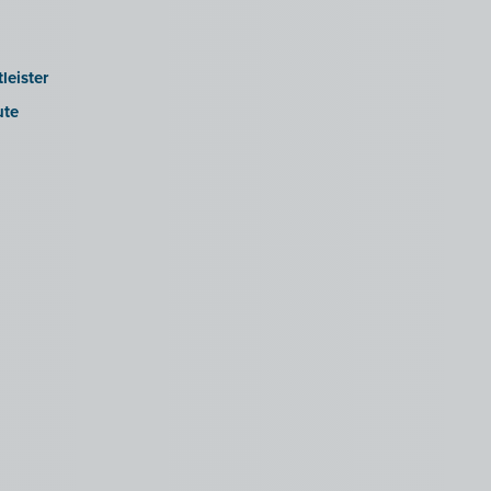
leister
ute