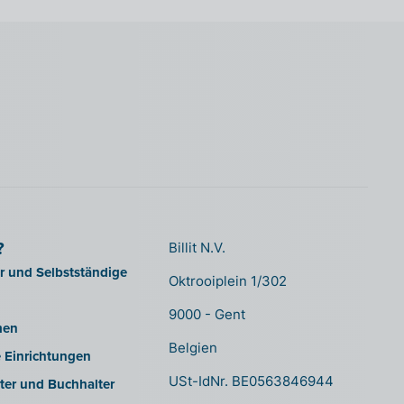
?
Billit N.V.
er und Selbstständige
Oktrooiplein 1/302
9000 - Gent
men
Belgien
e Einrichtungen
USt-IdNr. BE0563846944
ter und Buchhalter