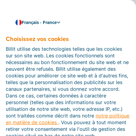
Français - France
Choisissez vos cookies
Comment pouvons-nous vous aider ?
Articles d’aide
Billit utilise des technologies telles que les cookies
sur son site web. Les cookies fonctionnels sont
Dans cette section du site Web Billit, vous trouverez
nécessaires au bon fonctionnement du site web et ne
des manuels et des informations sur toutes les
peuvent être refusés. Billit utilise également des
fonctions de Billit. Vous pouvez trouver des articles
cookies pour améliorer ce site web et à d'autres fins,
d’aide via le moteur de recherche ou le menu structuré
telles que la personnalisation des publicités sur les
à gauche.
canaux partenaires, si vous donnez votre accord.
Dans ce cas, certaines données à caractère
Cherchez
personnel (telles que des informations sur votre
utilisation de notre site web, votre adresse IP, etc.)
sont traitées comme décrit dans notre
notre politique
en matière de cookies
. Vous pouvez à tout moment
Plateforme Agréée
retirer votre consentement via l'outil de gestion des
cookies situé en bas de notre site web.