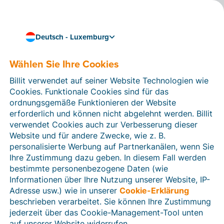
Deutsch - Luxemburg
Wählen Sie Ihre Cookies
Wie können wir Ihnen helfen?
Hilfeartikel
Billit verwendet auf seiner Website Technologien wie
Cookies. Funktionale Cookies sind für das
In diesem Bereich der Billit-Website finden Sie
ordnungsgemäße Funktionieren der Website
Anleitungen und Informationen zu allen Funktionen von
erforderlich und können nicht abgelehnt werden. Billit
Billit. Sie können Hilfeartikel über die Suchfunktion
verwendet Cookies auch zur Verbesserung dieser
oder über die Menüstruktur auf der linken Seite finden.
Website und für andere Zwecke, wie z. B.
personalisierte Werbung auf Partnerkanälen, wenn Sie
Suchen
Ihre Zustimmung dazu geben. In diesem Fall werden
bestimmte personenbezogene Daten (wie
Informationen über Ihre Nutzung unserer Website, IP-
Adresse usw.) wie in unserer
Cookie-Erklärung
Verifizierung der Identität
beschrieben verarbeitet. Sie können Ihre Zustimmung
jederzeit über das Cookie-Management-Tool unten
Für luxemburgische Unternehmen
auf unserer Website widerrufen.