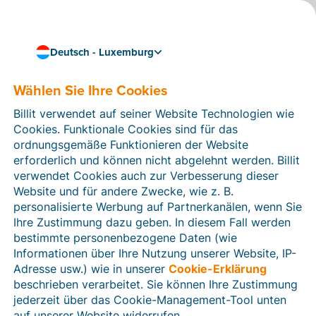
Deutsch - Luxemburg
Wählen Sie Ihre Cookies
Wie können wir Ihnen helfen?
Hilfeartikel
Billit verwendet auf seiner Website Technologien wie
Cookies. Funktionale Cookies sind für das
In diesem Bereich der Billit-Website finden Sie
ordnungsgemäße Funktionieren der Website
Anleitungen und Informationen zu allen Funktionen von
erforderlich und können nicht abgelehnt werden. Billit
Billit. Sie können Hilfeartikel über die Suchfunktion
verwendet Cookies auch zur Verbesserung dieser
oder über die Menüstruktur auf der linken Seite finden.
Website und für andere Zwecke, wie z. B.
personalisierte Werbung auf Partnerkanälen, wenn Sie
Suchen
Ihre Zustimmung dazu geben. In diesem Fall werden
bestimmte personenbezogene Daten (wie
Informationen über Ihre Nutzung unserer Website, IP-
Adresse usw.) wie in unserer
Cookie-Erklärung
Verifizierung der Identität
beschrieben verarbeitet. Sie können Ihre Zustimmung
jederzeit über das Cookie-Management-Tool unten
Für luxemburgische Unternehmen
auf unserer Website widerrufen.