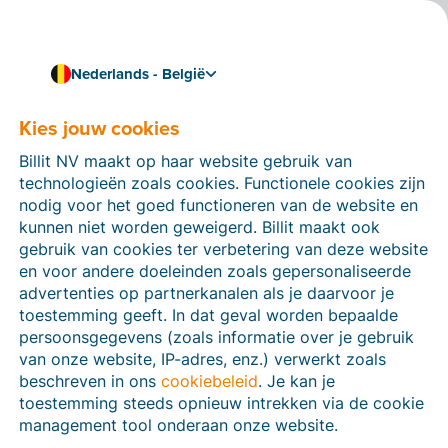
Nederlands - België
Kies jouw cookies
Hoe kunnen we je helpen?
Help-artikelen
Billit NV maakt op haar website gebruik van
technologieën zoals cookies. Functionele cookies zijn
Op deze sectie van de Billit-website vind je
nodig voor het goed functioneren van de website en
handleidingen en informatie over alle functies in Billit.
kunnen niet worden geweigerd. Billit maakt ook
Je kan help-artikelen vinden via de zoekfunctie of via
gebruik van cookies ter verbetering van deze website
de menu-structuur links.
en voor andere doeleinden zoals gepersonaliseerde
advertenties op partnerkanalen als je daarvoor je
Zoek
toestemming geeft. In dat geval worden bepaalde
persoonsgegevens (zoals informatie over je gebruik
van onze website, IP-adres, enz.) verwerkt zoals
beschreven in ons
cookiebeleid
. Je kan je
Peppol
toestemming steeds opnieuw intrekken via de cookie
management tool onderaan onze website.
Verplichte e-facturatie via Peppol januari 2026