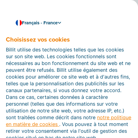
Français - France
Choisissez vos cookies
Comment pouvons-nous vous aider ?
Articles d’aide
Billit utilise des technologies telles que les cookies
sur son site web. Les cookies fonctionnels sont
Dans cette section du site Web Billit, vous trouverez
nécessaires au bon fonctionnement du site web et ne
des manuels et des informations sur toutes les
peuvent être refusés. Billit utilise également des
fonctions de Billit. Vous pouvez trouver des articles
cookies pour améliorer ce site web et à d'autres fins,
d’aide via le moteur de recherche ou le menu structuré
telles que la personnalisation des publicités sur les
à gauche.
canaux partenaires, si vous donnez votre accord.
Dans ce cas, certaines données à caractère
Cherchez
personnel (telles que des informations sur votre
utilisation de notre site web, votre adresse IP, etc.)
sont traitées comme décrit dans notre
notre politique
en matière de cookies
. Vous pouvez à tout moment
Plateforme Agréée
retirer votre consentement via l'outil de gestion des
cookies situé en bas de notre site web.