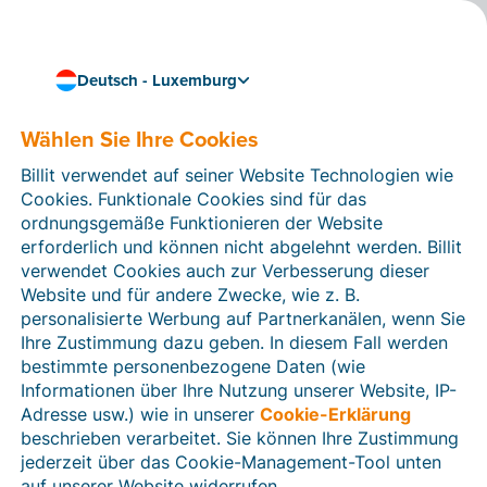
Deutsch - Luxemburg
Wählen Sie Ihre Cookies
Wie können wir Ihnen helfen?
Hilfeartikel
Billit verwendet auf seiner Website Technologien wie
Cookies. Funktionale Cookies sind für das
In diesem Bereich der Billit-Website finden Sie
ordnungsgemäße Funktionieren der Website
Anleitungen und Informationen zu allen Funktionen von
erforderlich und können nicht abgelehnt werden. Billit
Billit. Sie können Hilfeartikel über die Suchfunktion
verwendet Cookies auch zur Verbesserung dieser
oder über die Menüstruktur auf der linken Seite finden.
Website und für andere Zwecke, wie z. B.
personalisierte Werbung auf Partnerkanälen, wenn Sie
Suchen
Ihre Zustimmung dazu geben. In diesem Fall werden
bestimmte personenbezogene Daten (wie
Informationen über Ihre Nutzung unserer Website, IP-
Adresse usw.) wie in unserer
Cookie-Erklärung
Verifizierung der Identität
beschrieben verarbeitet. Sie können Ihre Zustimmung
jederzeit über das Cookie-Management-Tool unten
Für luxemburgische Unternehmen
auf unserer Website widerrufen.